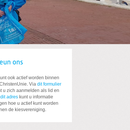
eun ons
unt ook actief worden binnen
ChristenUnie. Via
dit formulier
t u zich aanmelden als lid en
a
dit adres
kunt u informatie
jgen hoe u actief kunt worden
nen de kiesvereniging.