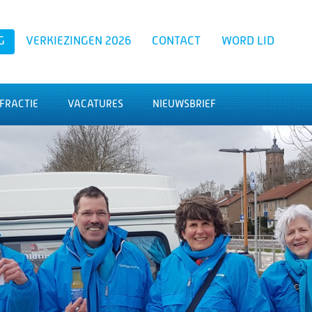
G
VERKIEZINGEN 2026
CONTACT
WORD LID
FRACTIE
VACATURES
NIEUWSBRIEF
Zoeken